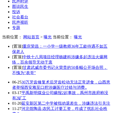
民声时评
图说民生
投诉
社会看台
民声视听
专题
当前位置：
网站首页
>
曝光
当前位置：
曝光
[置顶]
重庆荣昌：一小学一级教师36年工龄待遇不如五
保老人
[置顶]
中铁十八局项目经理杨建科涉嫌多起违法火爆网
络，百余领导无动于衷
[置顶]
甘肃武威市委书记火荣贵的50多幅公开场合照，
不愧为“表哥”
06-25
30万牙齿修复术后牙齿松动无法正常进食，山西患
者举报西安雅至口腔涉嫌医疗过错与消费..
03-17
平禹新明煤业公司瞒报2起事故，禹州市政府称没
有2矿工
01-20
延安新区第二中学被指劝退差生，涉嫌违法引关注
11-27
河北馆陶县:农民工讨要工资，咋成了扰乱社会秩