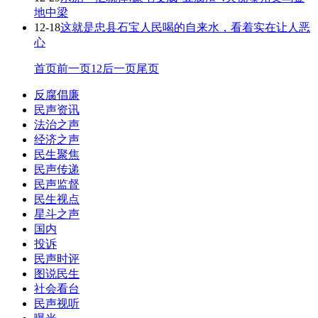
地中梁
12-18
这就是忠县石宝人民喝的自来水，看着实在让人恶
心
首页
前一页
1
2
后一页
尾页
反腐倡廉
民声资讯
法治之声
经济之声
民生聚焦
民声传递
民声监督
民生视点
星斗之声
国内
投诉
民声时评
图说民生
社会看台
民声视听