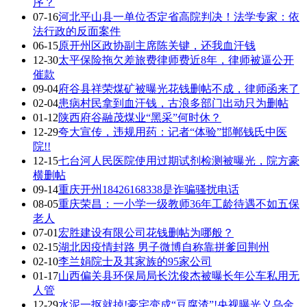
序？
07-16
河北平山县一单位否定省高院判决！法学专家：依
法行政的反面案件
06-15
原开州区政协副主席陈关键，还我血汗钱
12-30
太平保险拖欠差旅费律师费近8年，律师被逼公开
催款
09-04
府谷县祥荣煤矿被曝光花钱删帖不成，律师函来了
02-04
患病村民拿到血汗钱，古浪多部门出动只为删帖
01-12
陕西府谷融茂煤业“黑采”何时休？
12-29
夸大宣传，违规用药：记者“体验”邯郸钱氏中医
院!!
12-15
七台河人民医院使用过期试剂检测被曝光，院方豪
横删帖
09-14
重庆开州18426168338是诈骗骚扰电话
08-05
重庆荣昌：一小学一级教师36年工龄待遇不如五保
老人
07-01
宏胜建设有限公司花钱删帖为哪般？
02-15
湖北因疫情封路 男子微博自称靠拼爹回荆州
02-10
李兰娟院士及其家族的95家公司
01-17
山西偏关县环保局局长沈俊杰被曝长年公车私用无
人管
12-29
水泥一抠就掉!豪宅变成“豆腐渣”!央视曝光义乌金