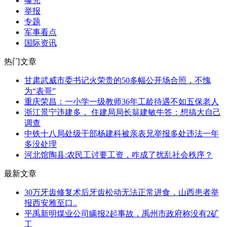
曝光
举报
专题
军事看点
国际资讯
热门文章
甘肃武威市委书记火荣贵的50多幅公开场合照，不愧
为“表哥”
重庆荣昌：一小学一级教师36年工龄待遇不如五保老人
浙江景宁违建多， 住建局局长翁建敏牛答：想搞大自己
调查
中铁十八局处级干部杨建科被亲表兄举报多处违法一年
多没处理
河北馆陶县:农民工讨要工资，咋成了扰乱社会秩序？
最新文章
30万牙齿修复术后牙齿松动无法正常进食，山西患者举
报西安雅至口..
平禹新明煤业公司瞒报2起事故，禹州市政府称没有2矿
工