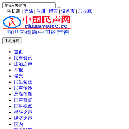
手机版
|
登陆
|
注册
|
留言
|
设首页
|
加收藏
手机导航
首页
民声资讯
法治之声
举报
曝光
民生聚焦
民声传递
反腐倡廉
民声监督
民生视点
星斗之声
经济之声
国内