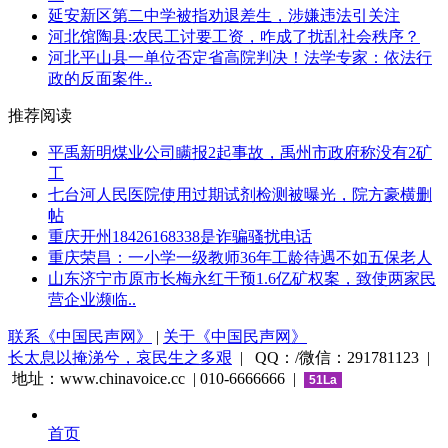
延安新区第二中学被指劝退差生，涉嫌违法引关注
河北馆陶县:农民工讨要工资，咋成了扰乱社会秩序？
河北平山县一单位否定省高院判决！法学专家：依法行
政的反面案件..
推荐阅读
平禹新明煤业公司瞒报2起事故，禹州市政府称没有2矿
工
七台河人民医院使用过期试剂检测被曝光，院方豪横删
帖
重庆开州18426168338是诈骗骚扰电话
重庆荣昌：一小学一级教师36年工龄待遇不如五保老人
山东济宁市原市长梅永红干预1.6亿矿权案，致使两家民
营企业濒临..
联系《中国民声网》
|
关于《中国民声网》
长太息以掩涕兮，哀民生之多艰
| QQ：/微信：291781123 |
地址：www.chinavoice.cc | 010-6666666 |
51La
首页