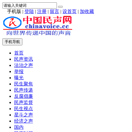
手机版
|
登陆
|
注册
|
留言
|
设首页
|
加收藏
手机导航
首页
民声资讯
法治之声
举报
曝光
民生聚焦
民声传递
反腐倡廉
民声监督
民生视点
星斗之声
经济之声
国内