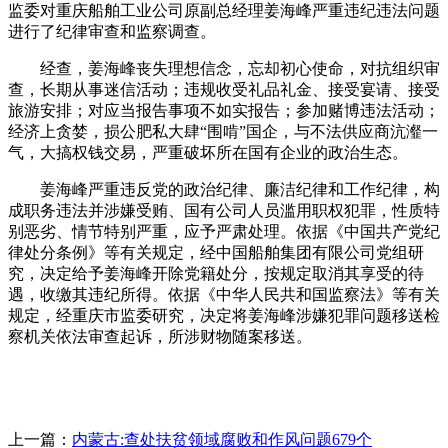
监委对重庆船舶工业公司原副总经理姜海峰严重违纪违法问题
进行了纪律审查和监察调查。
经查，姜海峰丧失理想信念，忘却初心使命，对抗组织审
查，长期从事迷信活动；违规收受礼品礼金、接受宴请、接受
旅游安排；对应当报告事项不如实报告；参加赌博违法活动；
经济上贪婪，损公肥私大肆“围啃”国企，与不法供应商沆瀣一
气，大搞权钱交易，严重破坏所在国有企业的政治生态。
姜海峰严重违反党的政治纪律、廉洁纪律和工作纪律，构
成职务违法并涉嫌受贿、国有公司人员滥用职权犯罪，性质特
别恶劣、情节特别严重，应予严肃处理。依据《中国共产党纪
律处分条例》等有关规定，经中国船舶集团有限公司党组研
究，决定给予姜海峰开除党籍处分，按规定取消其享受的待
遇，收缴其违纪所得。依据《中华人民共和国监察法》等有关
规定，经重庆市监委研究，决定将姜海峰涉嫌犯罪问题移送检
察机关依法审查起诉，所涉财物随案移送。
上一篇：
内蒙古:查处扶贫领域腐败和作风问题679个