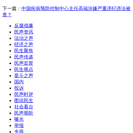
下一篇：
中国疾病预防控制中心主任高福涉嫌严重违纪违法被
查？
反腐倡廉
民声资讯
法治之声
经济之声
民生聚焦
民声传递
民声监督
民生视点
星斗之声
国内
投诉
民声时评
图说民生
社会看台
民声视听
曝光
举报
专题