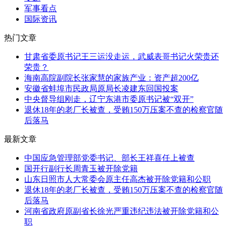
军事看点
国际资讯
热门文章
甘肃省委原书记王三运没走运，武威表哥书记火荣贵还
荣贵？
海南高院副院长张家慧的家族产业：资产超200亿
安徽省蚌埠市民政局原局长凌建东回国投案
中央督导组刚走，辽宁东港市委原书记被“双开”
退休18年的老厂长被查，受贿150万压案不查的检察官随
后落马
最新文章
中国应急管理部党委书记、部长王祥喜任上被查
国开行副行长周青玉被开除党籍
山东日照市人大常委会原主任高杰被开除党籍和公职
退休18年的老厂长被查，受贿150万压案不查的检察官随
后落马
河南省政府原副省长徐光严重违纪违法被开除党籍和公
职