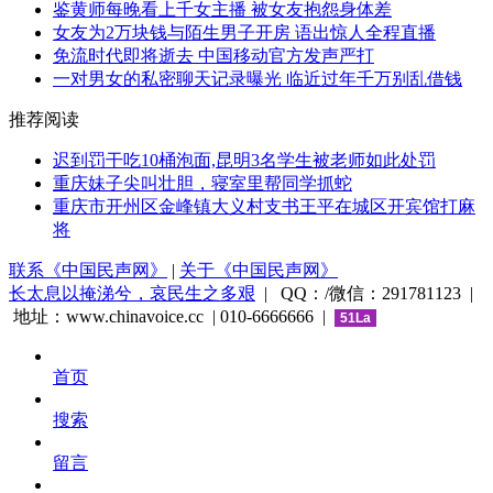
鉴黄师每晚看上千女主播 被女友抱怨身体差
女友为2万块钱与陌生男子开房 语出惊人全程直播
免流时代即将逝去 中国移动官方发声严打
一对男女的私密聊天记录曝光 临近过年千万别乱借钱
推荐阅读
迟到罚干吃10桶泡面,昆明3名学生被老师如此处罚
重庆妹子尖叫壮胆，寝室里帮同学抓蛇
重庆市开州区金峰镇大义村支书王平在城区开宾馆打麻
将
联系《中国民声网》
|
关于《中国民声网》
长太息以掩涕兮，哀民生之多艰
| QQ：/微信：291781123 |
地址：www.chinavoice.cc | 010-6666666 |
51La
首页
搜索
留言