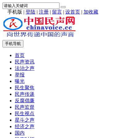
手机版
|
登陆
|
注册
|
留言
|
设首页
|
加收藏
手机导航
首页
民声资讯
法治之声
举报
曝光
民生聚焦
民声传递
反腐倡廉
民声监督
民生视点
星斗之声
经济之声
国内