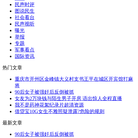
民声时评
图说民生
社会看台
民声视听
曝光
举报
专题
军事看点
国际资讯
热门文章
重庆市开州区金峰镇大义村支书王平在城区开宾馆打麻
将
90后女子被强奸后反倒被抓
女友为2万块钱与陌生男子开房 语出惊人全程直播
我不是药神花絮纪录片超清资源
借贷宝10G女生不雅照疑泄露?危险的规则
最新文章
90后女子被强奸后反倒被抓