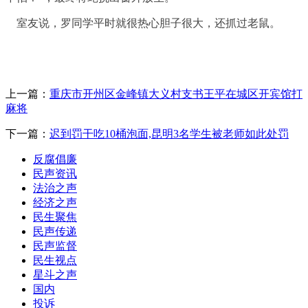
室友说，罗同学平时就很热心胆子很大，还抓过老鼠。
上一篇：
重庆市开州区金峰镇大义村支书王平在城区开宾馆打
麻将
下一篇：
迟到罚干吃10桶泡面,昆明3名学生被老师如此处罚
反腐倡廉
民声资讯
法治之声
经济之声
民生聚焦
民声传递
民声监督
民生视点
星斗之声
国内
投诉