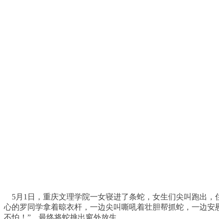
5月1日，重庆文理学院一女寝进了条蛇，女生们尖叫跑出，
心的罗同学拿着晾衣杆，一边尖叫嘶吼着壮胆帮抓蛇，一边安
不怕！”，最终将蛇挑出窗外放生。