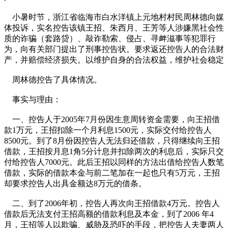
小暑时节，浙江省临海市白水洋镇上元地村村民周林德向媒
体投诉，实名控告该镇王招、朱西月、王芳等人涉嫌黑社会性
质的诈骗（套路贷）、敲诈勒索、侵占、寻衅滋事等犯罪行
为，向有关部门提出了刑事控告状。要求返还控告人的合法财
产，并赔偿经济损失。以维护自身的合法权益，维护社会稳定
周林德控告了具体情况。
事实与理由：
一、控告人于2005年7月份因生意周转资金需要，向王招借
款1万元，王招扣除一个月利息1500元，实际交付给控告人
8500元。到了8月份因控告人无法归还借款，只得继续向王招
借款，王招按月息1角5分计息并扣除两次的利息后，实际只交
付给控告人7000元。此后王招以同样的方法出借给控告人数笔
借款，实际的借款本金与前二笔加在一起也只有5万元，王招
却要求控告人出具金额达8万元的借条。
二、到了2006年初，控告人再次向王招借款4万元。控告人
借款后无法支付王招高额的借款利息及本金，到了2006 年4
月，王招等人以欺骗、威胁及恐吓的手段，把控告人夫妻两人