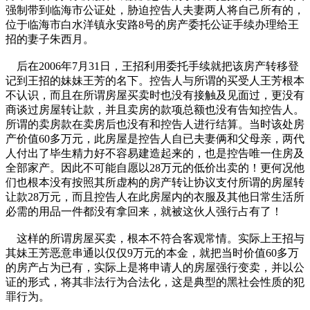
强制带到临海市公证处，胁迫控告人夫妻两人将自己所有的，
位于临海市白水洋镇永安路8号的房产委托公证手续办理给王
招的妻子朱西月。
后在2006年7月31日，王招利用委托手续就把该房产转移登
记到王招的妹妹王芳的名下。控告人与所谓的买受人王芳根本
不认识，而且在所谓房屋买卖时也没有接触及见面过，更没有
商谈过房屋转让款，并且卖房的款项总额也没有告知控告人。
所谓的卖房款在卖房后也没有和控告人进行结算。当时该处房
产价值60多万元，此房屋是控告人自已夫妻俩和父母亲，两代
人付出了毕生精力好不容易建造起来的，也是控告唯一住房及
全部家产。因此不可能自愿以28万元的低价出卖的！更何况他
们也根本没有按照其所虚构的房产转让协议支付所谓的房屋转
让款28万元，而且控告人在此房屋内的衣服及其他日常生活所
必需的用品一件都没有拿回来，就被这伙人强行占有了！
这样的所谓房屋买卖，根本不符合客观常情。实际上王招与
其妹王芳恶意串通以仅仅9万元的本金，就把当时价值60多万
的房产占为已有，实际上是将申请人的房屋强行变卖，并以公
证的形式，将其非法行为合法化，这是典型的黑社会性质的犯
罪行为。