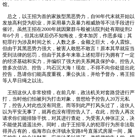
馆。
总之，以王招为首的家族型黑恶势力，自90年代末就开始以
发放高利贷为职业，并采用暴力及暴力相威胁等不法手段进行
催讨。虽然王招在2000年就因聚群斗殴被法院判处有期徒刑2
年6个月，但其出狱后仍不知悔改，变本加厉，作恶多端；其
犯罪行为涉及时间之长，人数之多，金额之巨大，令人震惊。
但由于其黑恶势力强大，被害人敢怒不敢言！原本其早就应当
受到法律的惩罚，但由于其多年来靠上述犯罪行为拥有了一定
的经济基础和实力，并编织了强大的关系网及保护伞。控告人
曾多次信访、控告，均石沉大海！现在，不得不向你处提出此
控告，恳请你们能高度重视，秉公执法，并给予督办，将王招
等人早日绳之以法。
王招这伙人非常狡猾，在前几年，政法机关对套路贷进行严
打，当时他们怕被列为打击对象，曾想给予控告人20万元私
了，控告人对此也没有同意。而等到此严打风头过了，这伙人
以为平安无事了，就再也没有理控告人了。在此，控告人再次
请求你们能排除干扰，对其进行查处，为受害人伸张正义，决
不能使其逍遥法外。同时，由于王招等人的犯罪行为所非法取
得并占有的，临海市白水洋镇永安路8号直落式房屋一间，属