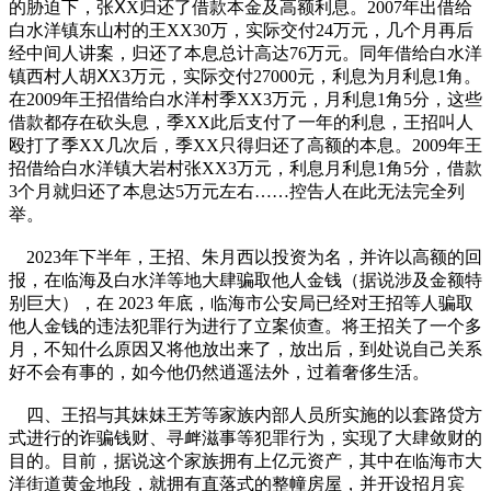
的胁迫下，张ⅩX归还了借款本金及高额利息。2007年出借给
白水洋镇东山村的王XX30万，实际交付24万元，几个月再后
经中间人讲案，归还了本息总计高达76万元。同年借给白水洋
镇西村人胡ⅩX3万元，实际交付27000元，利息为月利息1角。
在2009年王招借给白水洋村季XX3万元，月利息1角5分，这些
借款都存在砍头息，季XX此后支付了一年的利息，王招叫人
殴打了季XX几次后，季XX只得归还了高额的本息。2009年王
招借给白水洋镇大岩村张XX3万元，利息月利息1角5分，借款
3个月就归还了本息达5万元左右……控告人在此无法完全列
举。
2023年下半年，王招、朱月西以投资为名，并许以高额的回
报，在临海及白水洋等地大肆骗取他人金钱（据说涉及金额特
别巨大），在 2023 年底，临海市公安局已经对王招等人骗取
他人金钱的违法犯罪行为进行了立案侦查。将王招关了一个多
月，不知什么原因又将他放出来了，放出后，到处说自己关系
好不会有事的，如今他仍然逍遥法外，过着奢侈生活。
四、王招与其妹妹王芳等家族内部人员所实施的以套路贷方
式进行的诈骗钱财、寻衅滋事等犯罪行为，实现了大肆敛财的
目的。目前，据说这个家族拥有上亿元资产，其中在临海市大
洋街道黄金地段，就拥有直落式的整幢房屋，并开设招月宾