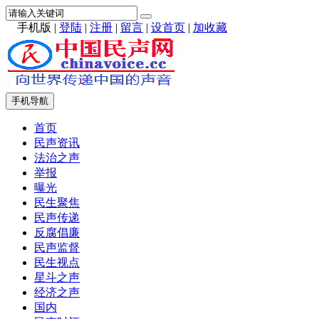
手机版
|
登陆
|
注册
|
留言
|
设首页
|
加收藏
手机导航
首页
民声资讯
法治之声
举报
曝光
民生聚焦
民声传递
反腐倡廉
民声监督
民生视点
星斗之声
经济之声
国内