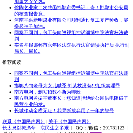
加重大安全风..
馆陶乞业家二次致函邯郸市委书记：奇！邯郸市公安局
的核查报告竟..
河南平禹新明煤业有限公司顺利通过复工复产验收，能
撸起袖子加油..
同案不同判，包工头向巡视组控诉淄博中院法官枉法裁
判
实名举报邯郸市永年区法院执行法官错误执行后 执行副
局长、局长..
推荐阅读
同案不同判，包工头向巡视组控诉淄博中院法官枉法裁
判
邯郸八旬老母为女儿喊冤:刘某枝没有犯组织卖淫罪
南方电网，删帖招数不断为哪般
南方电网孟振平董事长：您知道拒绝给公园供电阻碍了
民营企业的发..
长城移动蛮横无耻！我果断放弃用了一年的靓号
联系《中国民声网》
|
关于《中国民声网》
长太息以掩涕兮，哀民生之多艰
| QQ：/微信：291781123 |