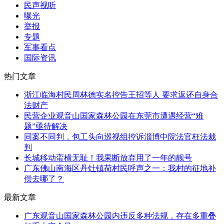
民声视听
曝光
举报
专题
军事看点
国际资讯
热门文章
浙江临海村民周林德实名控告王招等人 要求返还自身合
法财产
民营企业观音山国家森林公园在东莞市遭遇经营“难
题”亟待解决
同案不同判，包工头向巡视组控诉淄博中院法官枉法裁
判
长城移动蛮横无耻！我果断放弃用了一年的靓号
广东佛山南海区丹灶镇荷村民呼声之一：我村的征地补
偿去哪了？
最新文章
广东观音山国家森林公园内违反多种法规，存在多重叠