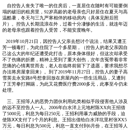
自控告人丧失了唯一的住房后，一直居住在随时有可能要倒
塌的破旧的租房里，92岁高龄的老母亲也只好居住在夏天与高
温酷暑，冬天与三九严寒相伴的移动房内（具体见附后照
片）。控告人长期流浪在外，过着十分凄惨的生活，就连年迈
的老母亲也跟着控告人受苦，不能安度晚年。
2019年10月21日，因控告人父亲去想讨个说法，结果又遭王
芳一顿毒打，为此住院了一个多星期，（控告人的老父亲因自
己这么大的年纪还遭受此打击，原本身体很好，但这次却承受
不了伤痛的折磨，精神上受到了重大创伤，次年含冤带着非常
悲痛的心情离世而去，老人在临终前留下了遗愿，要求我想尽
办法将房屋拿回来）。到了2019年11月27日，控告人的妻子高
雪英去永安路8号想拿回放在房屋内的一些生活用品，又遭到
了王芳拳打脚踢，为此又花费医疗费2000多元，此事至今仍未
处理。
三、王招等人的恶势力团伙利用此类相似手段侵害他人涉及
的远不至控告人一人。2006年白水洋上元地村陈XX向王招借
了5000元，利息为每日250元，王招利用暴力威胁的手段，迫
使陈ⅩⅩ支付了1个月的利息。王招出借给白水洋坑里村张ⅩX5
万元，每日利息为500元，利息一直支付到6月份，在王招等人