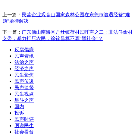
上一篇：
民营企业观音山国家森林公园在东莞市遭遇经营“难
题”亟待解决
下一篇：
广东佛山南海区丹灶镇荷村民呼声之二：非法任命村
支委，暴力打压农民，徐铨昌算不算“黑社会”？
反腐倡廉
民声资讯
法治之声
经济之声
民生聚焦
民声传递
民声监督
民生视点
星斗之声
国内
投诉
民声时评
图说民生
社会看台