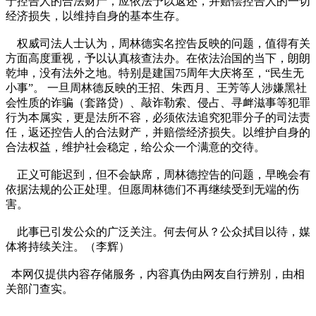
于控告人的合法财产，应依法予以返还，并赔偿控告人的一切
经济损失，以维持自身的基本生存。
权威司法人士认为，周林德实名控告反映的问题，值得有关
方面高度重视，予以认真核查法办。在依法治国的当下，朗朗
乾坤，没有法外之地。特别是建国75周年大庆将至，“民生无
小事”。 一旦周林德反映的王招、朱西月、王芳等人涉嫌黑社
会性质的诈骗（套路贷）、敲诈勒索、侵占、寻衅滋事等犯罪
行为本属实，更是法所不容，必须依法追究犯罪分子的司法责
任，返还控告人的合法财产，并赔偿经济损失。以维护自身的
合法权益，维护社会稳定，给公众一个满意的交待。
正义可能迟到，但不会缺席，周林德控告的问题，早晚会有
依据法规的公正处理。但愿周林德们不再继续受到无端的伤
害。
此事已引发公众的广泛关注。何去何从？公众拭目以待，媒
体将持续关注。（李辉）
本网仅提供内容存储服务，内容真伪由网友自行辨别，由相
关部门查实。